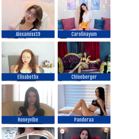
Alexamiss19
Carolinayum
Elisabethx
Chloeberger
Honeyvibe
Pandoraa