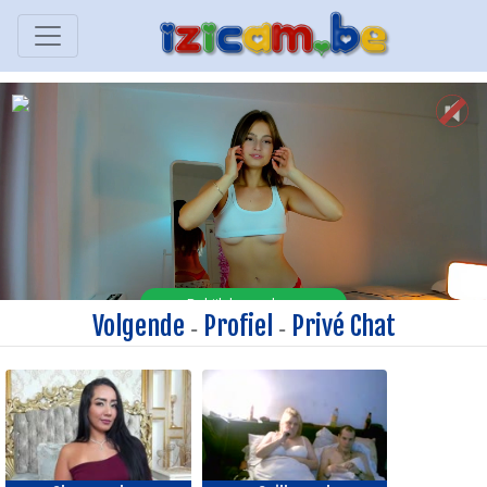
Volgende
Profiel
Privé Chat
-
-