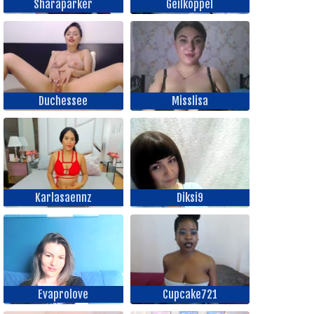
Sharaparker
Geilkoppel
Duchessee
Misslisa
Karlasaennz
Diksi9
Evaprolove
Cupcake721